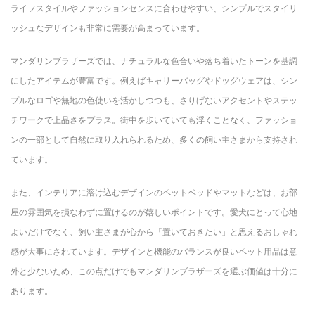
ライフスタイルやファッションセンスに合わせやすい、シンプルでスタイリ
ッシュなデザインも非常に需要が高まっています。
マンダリンブラザーズでは、ナチュラルな色合いや落ち着いたトーンを基調
にしたアイテムが豊富です。例えばキャリーバッグやドッグウェアは、シン
プルなロゴや無地の色使いを活かしつつも、さりげないアクセントやステッ
チワークで上品さをプラス。街中を歩いていても浮くことなく、ファッショ
ンの一部として自然に取り入れられるため、多くの飼い主さまから支持され
ています。
また、インテリアに溶け込むデザインのペットベッドやマットなどは、お部
屋の雰囲気を損なわずに置けるのが嬉しいポイントです。愛犬にとって心地
よいだけでなく、飼い主さまが心から「置いておきたい」と思えるおしゃれ
感が大事にされています。デザインと機能のバランスが良いペット用品は意
外と少ないため、この点だけでもマンダリンブラザーズを選ぶ価値は十分に
あります。