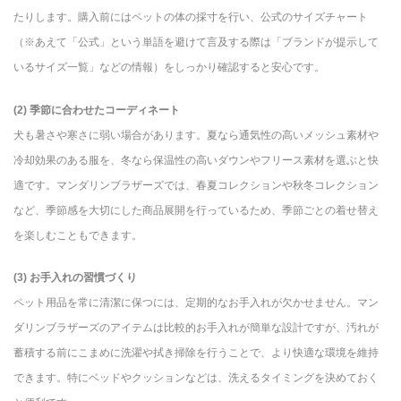
たりします。購入前にはペットの体の採寸を行い、公式のサイズチャート
（※あえて「公式」という単語を避けて言及する際は「ブランドが提示して
いるサイズ一覧」などの情報）をしっかり確認すると安心です。
(2) 季節に合わせたコーディネート
犬も暑さや寒さに弱い場合があります。夏なら通気性の高いメッシュ素材や
冷却効果のある服を、冬なら保温性の高いダウンやフリース素材を選ぶと快
適です。マンダリンブラザーズでは、春夏コレクションや秋冬コレクション
など、季節感を大切にした商品展開を行っているため、季節ごとの着せ替え
を楽しむこともできます。
(3) お手入れの習慣づくり
ペット用品を常に清潔に保つには、定期的なお手入れが欠かせません。マン
ダリンブラザーズのアイテムは比較的お手入れが簡単な設計ですが、汚れが
蓄積する前にこまめに洗濯や拭き掃除を行うことで、より快適な環境を維持
できます。特にベッドやクッションなどは、洗えるタイミングを決めておく