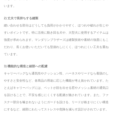
います。
2) 丈夫で長持ちする縫製
縫い合わせる部分はどうしても負荷がかかりやすく、ほつれや破れが生じや
すいポイントです。特に活発に動き回る犬や、大型犬に使用するアイテムは
強度が求められます。マンダリンブラザーズは縫製技術や素材の強度にもこ
だわり、長くお使いいただいても型崩れしにくく、ほつれにくい工夫を重ね
ています。
3) 機能的な構造と細部への配慮
キャリーバッグなら通気性やクッション性、ハーネスやリードなら着脱のし
やすさと安全性など、各商品の用途に応じた機能が考え抜かれています。た
とえばキャリーバッグには、ペットが顔を出せる窓やメッシュ素材の通気口
を設けることで、不安を感じにくくする配慮が施されています。また、ファ
スナー部分を噛まれないようにガードを設ける、リードが絡まりにくい構造
にするなど、細部にわたってストレスや危険を減らす設計がされています。