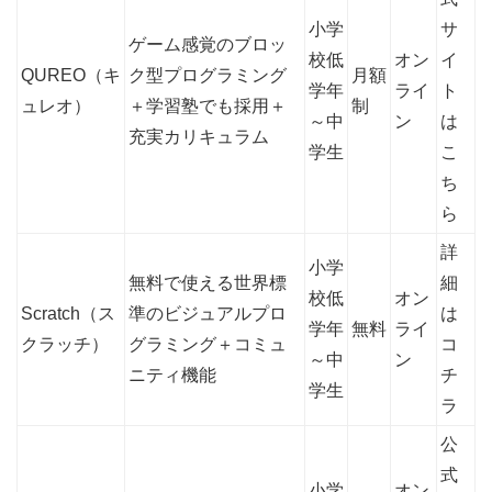
小学
サ
ゲーム感覚のブロッ
校低
オン
イ
QUREO（キ
ク型プログラミング
月額
学年
ライ
ト
ュレオ）
＋学習塾でも採用＋
制
～中
ン
は
充実カリキュラム
学生
こ
ち
ら
詳
小学
無料で使える世界標
細
校低
オン
Scratch（ス
準のビジュアルプロ
は
学年
無料
ライ
クラッチ）
グラミング＋コミュ
コ
～中
ン
ニティ機能
チ
学生
ラ
公
式
小学
オン