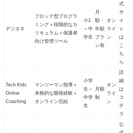
式
月
サ
ブロック型プログラ
小1
額・
オン
イ
ミング＋段階的なカ
デジタネ
～中
年額
ライ
ト
リキュラム＋保護者
学生
プラ
ン
は
向け管理ツール
ン有
こ
ち
ら
詳
小学
細
Tech Kids
マンツーマン指導＋
オン
生～
月額
は
Online
本格的な開発経験＋
ライ
中学
制
コ
Coaching
オンライン完結
ン
生
チ
ラ
公
式