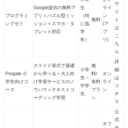
サ
Google提供の無料ア
生
ライ
イ
プログラミ
プリ＋パズル型ミッ
（特
ン
無料
ト
ングゼミ
ション＋スマホ・タ
に低
(ア
は
ブレット対応
学
プ
こ
年）
リ)
ち
ら
詳
スライド形式で基礎
無
小学
細
Progate 小
から学べる＋大人向
料/
オン
生～
は
学生向けコ
け学習サービスのノ
有料
ライ
中学
コ
ース
ウハウ＋テキストコ
プラ
ン
生
チ
ーディング学習
ン
ラ
公
式
オフ
サ