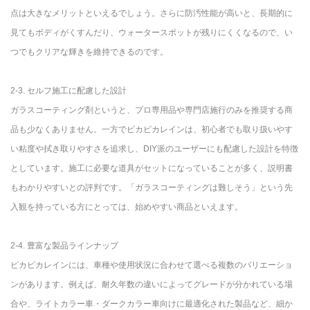
点は大きなメリットといえるでしょう。さらに防汚性能が高いと、長期的に
見てもボディがくすんだり、ウォータースポットが残りにくくなるので、い
つでもクリアな輝きを維持できるのです。
2-3. セルフ施工に配慮した設計
ガラスコーティング剤というと、プロ専用品や専門店施行のみを推奨する商
品も少なくありません。一方でピカピカレインは、初心者でも取り扱いやす
い粘度や拭き取りやすさを追求し、DIY派のユーザーにも配慮した設計を特徴
としています。施工に必要な道具がセットになっていることが多く、説明書
もわかりやすいとの評判です。「ガラスコーティングは難しそう」という先
入観を持っている方にとっては、始めやすい商品といえます。
2-4. 豊富な製品ラインナップ
ピカピカレインには、車種や使用状況に合わせて選べる複数のバリエーショ
ンがあります。例えば、耐久年数の違いによってグレードが分かれている場
合や、ライトカラー車・ダークカラー車向けに最適化された製品など、細か