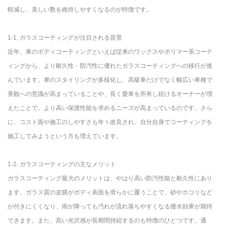
軽減し、美しい艶を維持しやすくなるのが特徴です。
1-1. ガラスコーティングが注目される背景
近年、車のボディコーティングといえば従来のワックスやポリマー系コーテ
ィングから、より耐久性・防汚性に優れたガラスコーティングへの移行が進
んでいます。車のスタイリングが多様化し、高級車だけでなく幅広い車種で
美観への意識が高まっていることや、長く愛車を所有し続けるオーナーが増
えたことで、より高い保護性能を求めるニーズが高まっているのです。さら
に、コスト面や施工のしやすさも年々改良され、自分自身でコーティングを
施工してみようという方も増えています。
1-2. ガラスコーティングの主なメリット
ガラスコーティング最大のメリットは、やはり高い防汚性能と耐久性にあり
ます。ガラス質の皮膜がボディ表面を滑らかに覆うことで、砂やホコリなど
が付きにくくなり、雨が降っても汚れが流れ落ちやすくなる撥水効果が期待
できます。また、高い光沢感が長期間持続するのも特徴のひとつです。通