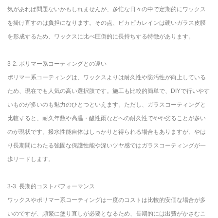
気があれば問題ないかもしれませんが、多忙な日々の中で定期的にワックス
を掛け直すのは負担になります。その点、ピカピカレインは硬いガラス皮膜
を形成するため、ワックスに比べ圧倒的に長持ちする特徴があります。
3-2. ポリマー系コーティングとの違い
ポリマー系コーティングは、ワックスよりは耐久性や防汚性が向上している
ため、現在でも人気の高い選択肢です。施工も比較的簡単で、DIYで行いやす
いものが多いのも魅力のひとつといえます。ただし、ガラスコーティングと
比較すると、耐久年数や高温・酸性雨などへの耐久性でやや劣ることが多い
のが現状です。撥水性能自体はしっかりと得られる場合もありますが、やは
り長期間にわたる強固な保護性能や深いツヤ感ではガラスコーティングが一
歩リードします。
3-3. 長期的コストパフォーマンス
ワックスやポリマー系コーティングは一度のコストは比較的安価な場合が多
いのですが、頻繁に塗り直しが必要となるため、長期的には出費がかさむこ