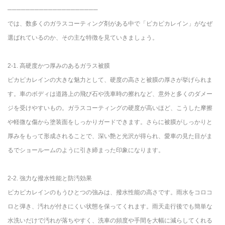
────────────────────
では、数多くのガラスコーティング剤がある中で「ピカピカレイン」がなぜ
選ばれているのか、その主な特徴を見ていきましょう。
2-1. 高硬度かつ厚みのあるガラス被膜
ピカピカレインの大きな魅力として、硬度の高さと被膜の厚さが挙げられま
す。車のボディは道路上の飛び石や洗車時の擦れなど、意外と多くのダメー
ジを受けやすいもの。ガラスコーティングの硬度が高いほど、こうした摩擦
や軽微な傷から塗装面をしっかりガードできます。さらに被膜がしっかりと
厚みをもって形成されることで、深い艶と光沢が得られ、愛車の見た目がま
るでショールームのように引き締まった印象になります。
2-2. 強力な撥水性能と防汚効果
ピカピカレインのもうひとつの強みは、撥水性能の高さです。雨水をコロコ
ロと弾き、汚れが付きにくい状態を保ってくれます。雨天走行後でも簡単な
水洗いだけで汚れが落ちやすく、洗車の頻度や手間を大幅に減らしてくれる