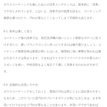
ガラスコーティングを施したあとの日常メンテナンスは、基本的に「洗車」
で十分とされています。とはいえ、洗車方法や頻度を誤ると、コーティング
被膜を傷つけたり、汚れが落ちにくくなってしまう可能性もあります。
6-1. 基本は優しく洗う
コーティング後の洗車では、高圧洗浄機の強いジェット噴射をボディに近づ
けすぎたり、硬いブラシでゴシゴシ洗ったりするのは極力避けましょう。コ
ーティング被膜自体は硬度が高いとはいえ、物理的に強い摩擦が加われば傷
が入るリスクは高まります。できればマイクロファイバークロスや柔らかい
スポンジを使い、中性洗剤をよく泡立てて優しく洗車するのがおすすめで
す。
6-2. 定期的な水洗いで十分
ガラスコーティングをしておくと、普段の汚れは雨とともに流れ落ちやすく
なるため、こびりついた泥汚れやブレーキダストが気になるときは、まず水
洗いだけでもかなり汚れが落ちることがあります。水洗いで十分であれば、