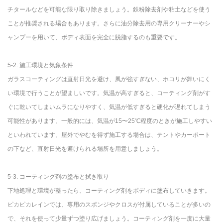
チタールなどを可能な限り取り除きましょう。鉄粉除去剤や粘土などを使う
ことが推奨される場合もあります。さらに油分除去用の専用クリーナーやシ
ャンプーを用いて、ボディ表面を完全に脱脂するのも重要です。
5-2. 施工環境と気象条件
ガラスコーティングは直射日光を避け、風が強すぎない、ホコリが舞いにく
い環境で行うことが望ましいです。気温が高すぎると、コーティング剤がす
ぐに乾いてしまいムラになりやすく、気温が低すぎると硬化が遅れてしまう
可能性があります。一般的には、気温が15〜25℃程度のときが施工しやすい
といわれています。屋外でやむを得ず施工する場合は、テントやカーポート
の下など、直射日光を避けられる場所を用意しましょう。
5-3. コーティング剤の塗布と拭き取り
下地処理と環境が整ったら、コーティング剤をボディに塗布していきます。
ピカピカレインでは、専用のスポンジやクロスが付属していることが多いの
で、それを使って少量ずつ塗り広げましょう。コーティング剤を一度に大量