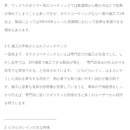
常、ワックスやポリマー系のコーティングでは数週間から数か月ほどで効果
が薄れてしまうことも多いですが、ガラスコーティングなら一度の施工で1年
以上、製品によっては3年や5年といった長期間にわたって効果を実感できる
場合もあります。
1-3. 施工の手軽さとセルフメンテナンス
一昔前まで、ガラスコーティングといえば専門店での施工が主流でした。し
かし近年では、DIY感覚で施工できる製品が増え、「専門店並みの仕上がりを
自宅でも実現できる」と注目されています。「ピカピカレイン」はまさにそ
うした流れを牽引する存在で、初心者でも取り扱いやすい設計が魅力的で
す。施工に必要な道具や説明書が充実しているうえ、事前の下地処理をしっ
かり行えば、専門店に近いクオリティが目指せると多くのユーザーから好評
を得ています。
────────────────────
2. ピカピカレインの主な特徴