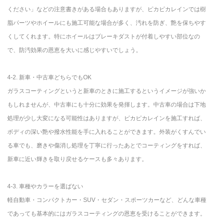
ください」などの注意書きがある場合もありますが、ピカピカレインでは樹
脂パーツやホイールにも施工可能な場合が多く、汚れを防ぎ、艶を保ちやす
くしてくれます。特にホイールはブレーキダストが付着しやすい部位なの
で、防汚効果の恩恵を大いに感じやすいでしょう。
4-2. 新車・中古車どちらでもOK
ガラスコーティングというと新車のときに施工するというイメージが強いか
もしれませんが、中古車にも十分に効果を発揮します。中古車の場合は下地
処理が少し大変になる可能性はありますが、ピカピカレインを施工すれば、
ボディの深い艶や撥水性能を手に入れることができます。外装がくすんでい
る車でも、磨きや傷消し処理を丁寧に行ったあとでコーティングをすれば、
新車に近い輝きを取り戻せるケースも多々あります。
4-3. 車種やカラーを選ばない
軽自動車・コンパクトカー・SUV・セダン・スポーツカーなど、どんな車種
であっても基本的にはガラスコーティングの恩恵を受けることができます。