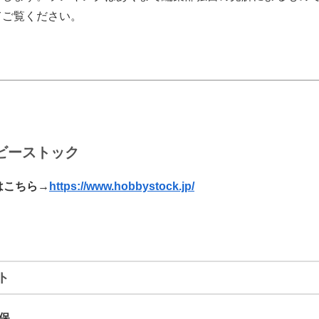
てご覧ください。
：ホビーストック
はこちら→
https://www.hobbystock.jp/
ト
保