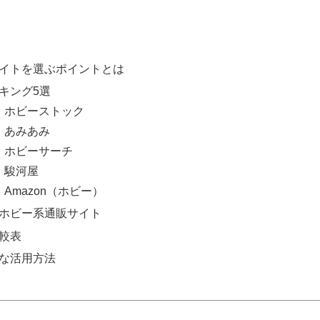
イトを選ぶポイントとは
キング5選
位：ホビーストック
位：あみあみ
位：ホビーサーチ
位：駿河屋
：Amazon（ホビー）
ホビー系通販サイト
較表
な活用方法