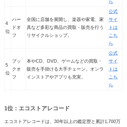
ら
公式
ハー
全国に店舗を展開し、楽器や家電、家
サイ
4
ドオ
具など多彩な商品の買取・販売を行う
トは
位
フ
リサイクルショップ。
こち
ら
公式
ブッ
本やCD、DVD、ゲームなどの買取・
サイ
5
クオ
販売を手掛ける大手チェーン。オンラ
トは
位
フ
インストアやアプリも充実。
こち
ら
1位：エコストアレコード
エコストアレコードは、30年以上の鑑定歴と累計1,700万