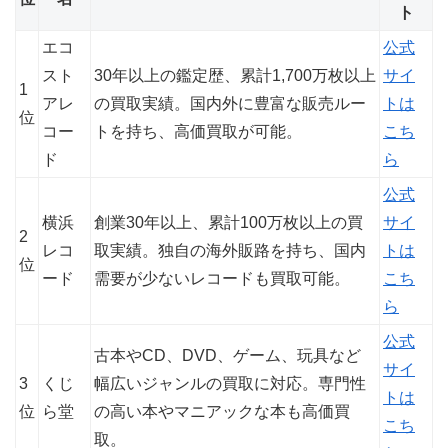
ト
エコ
公式
スト
30年以上の鑑定歴、累計1,700万枚以上
サイ
1
アレ
の買取実績。国内外に豊富な販売ルー
トは
位
コー
トを持ち、高価買取が可能。
こち
ド
ら
公式
横浜
創業30年以上、累計100万枚以上の買
サイ
2
レコ
取実績。独自の海外販路を持ち、国内
トは
位
ード
需要が少ないレコードも買取可能。
こち
ら
公式
古本やCD、DVD、ゲーム、玩具など
サイ
3
くじ
幅広いジャンルの買取に対応。専門性
トは
位
ら堂
の高い本やマニアックな本も高価買
こち
取。