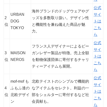
公式
海外ブランドのドッグウェアやグ
URBAN
サイ
2
ッズを多数取り扱い。デザイン性
DOG
トは
位
と機能性を兼ね備えた商品が魅
TOKYO
こち
力。
ら
公式
フランス人デザイナーによるビー
サイ
3
MAISON
ガンレザー製品が特徴。売上全額
トは
位
NEROS
を動物保護団体に寄付するチャリ
こち
ティーアイテムも展開。
ら
公式
mof-mof も
北欧テイストのシンプルで機能的
サイ
4
ふもふ達の
なアイテムをセレクト。利益の一
トは
位
北欧デザイ
部をシェルターに寄付するなど社
こち
ン
会貢献も。
ら