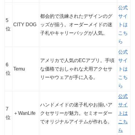
公式
都会的で洗練されたデザインのグ
サイ
5
CITY DOG
ッズが揃う。オーダーメイドの迷
トは
位
子札やキャリーバッグが人気。
こち
ら
公式
アメリカで人気のECアプリ。手頃
サイ
6
Temu
な価格でおしゃれな犬用アクセサ
トは
位
リーやウェアが手に入る。
こち
ら
公式
ハンドメイドの迷子札やお揃いア
サイ
7
＋WanLife
クセサリーが魅力。セミオーダー
トは
位
でオリジナルアイテムが作れる。
こち
ら