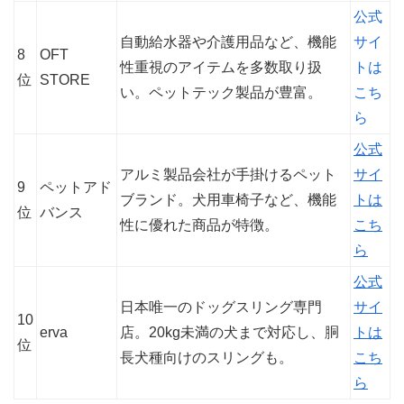
公式
自動給水器や介護用品など、機能
サイ
8
OFT
性重視のアイテムを多数取り扱
トは
位
STORE
い。ペットテック製品が豊富。
こち
ら
公式
アルミ製品会社が手掛けるペット
サイ
9
ペットアド
ブランド。犬用車椅子など、機能
トは
位
バンス
性に優れた商品が特徴。
こち
ら
公式
日本唯一のドッグスリング専門
サイ
10
erva
店。20kg未満の犬まで対応し、胴
トは
位
長犬種向けのスリングも。
こち
ら