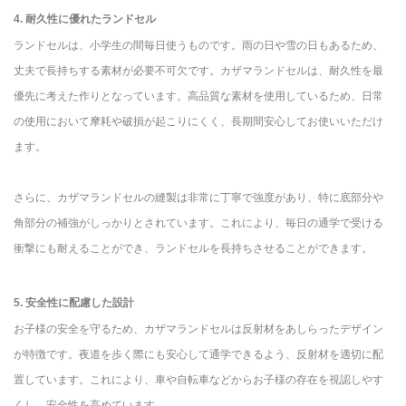
4. 耐久性に優れたランドセル
ランドセルは、小学生の間毎日使うものです。雨の日や雪の日もあるため、
丈夫で長持ちする素材が必要不可欠です。カザマランドセルは、耐久性を最
優先に考えた作りとなっています。高品質な素材を使用しているため、日常
の使用において摩耗や破損が起こりにくく、長期間安心してお使いいただけ
ます。
さらに、カザマランドセルの縫製は非常に丁寧で強度があり、特に底部分や
角部分の補強がしっかりとされています。これにより、毎日の通学で受ける
衝撃にも耐えることができ、ランドセルを長持ちさせることができます。
5. 安全性に配慮した設計
お子様の安全を守るため、カザマランドセルは反射材をあしらったデザイン
が特徴です。夜道を歩く際にも安心して通学できるよう、反射材を適切に配
置しています。これにより、車や自転車などからお子様の存在を視認しやす
くし、安全性を高めています。