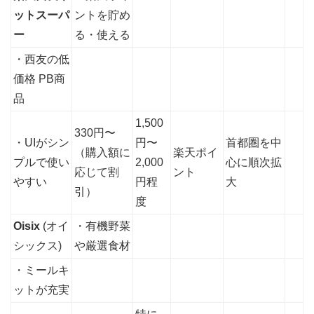
ットスーパ
ントを貯め
ー
る・使える
・西友の低
価格 PB商
品
1,500
330円〜
・UIがシン
円〜
首都圏を中
（購入額に
楽天ポイ
プルで使い
2,000
心に順次拡
応じて割
ント
やすい
円程
大
引）
度
Oisix
(オイ
・有機野菜
シックス)
や厳選食材
・ミールキ
ットが充実