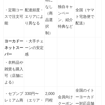
特に
なし
独自キャ
・定期コー
配達頻度・
全国（ヤマ
（商
ンペー
スで注文可
エリアによ
ト宅急便で
品選
ン、紹介
能
り異なる
配送）
択
特典など
制）
ヨーカドー
・大手チェ
ネットスー
ーンの安定
パー
感
・衣料品や
雑貨も購入
可（店舗に
よる）
全国のイト
・セブンプ
330円〜
2,000
会員向け
ーヨーカド
レミアム商
（エリア・
円程
クーポン
ー対応店舗