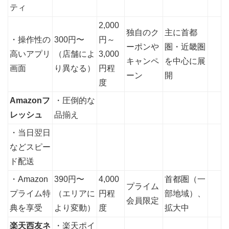
ティ
2,000
独自のク
主に首都
・操作性の
300円〜
円～
ーポンや
圏・近畿圏
高いアプリ
（店舗によ
3,000
キャンペ
を中心に展
画面
り異なる）
円程
ーン
開
度
Amazonフ
・圧倒的な
レッシュ
品揃え
・当日翌日
などスピー
ド配送
・Amazon
390円〜
4,000
首都圏（一
プライム
プライム特
（エリアに
円程
部地域）、
会員限定
典を享受
より変動）
度
拡大中
楽天西友ネ
・楽天ポイ