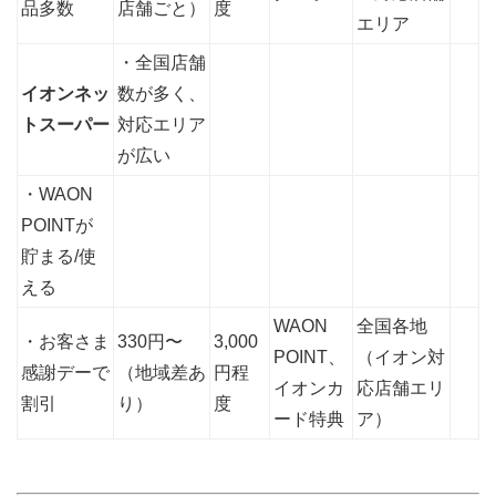
品多数
店舗ごと）
度
エリア
・全国店舗
イオンネッ
数が多く、
トスーパー
対応エリア
が広い
・WAON
POINTが
貯まる/使
える
WAON
全国各地
・お客さま
330円〜
3,000
POINT、
（イオン対
感謝デーで
（地域差あ
円程
イオンカ
応店舗エリ
割引
り）
度
ード特典
ア）