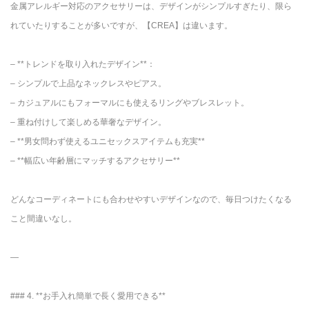
金属アレルギー対応のアクセサリーは、デザインがシンプルすぎたり、限ら
れていたりすることが多いですが、【CREA】は違います。
– **トレンドを取り入れたデザイン**：
– シンプルで上品なネックレスやピアス。
– カジュアルにもフォーマルにも使えるリングやブレスレット。
– 重ね付けして楽しめる華奢なデザイン。
– **男女問わず使えるユニセックスアイテムも充実**
– **幅広い年齢層にマッチするアクセサリー**
どんなコーディネートにも合わせやすいデザインなので、毎日つけたくなる
こと間違いなし。
—
### 4. **お手入れ簡単で長く愛用できる**