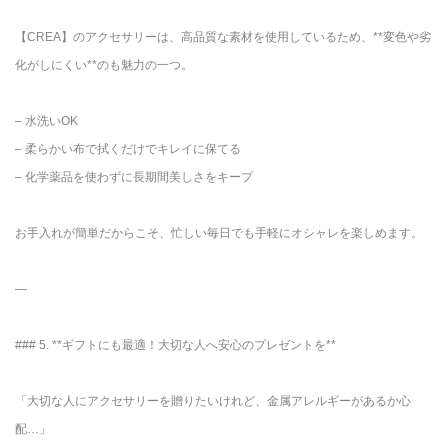
【CREA】のアクセサリーは、高品質な素材を使用しているため、**変色や劣
化がしにくい**のも魅力の一つ。
– 水洗いOK
– 柔らかい布で拭くだけでキレイに保てる
– 化学薬品を使わずに長期間美しさをキープ
お手入れが簡単だからこそ、忙しい毎日でも手軽にオシャレを楽しめます。
—
### 5. **ギフトにも最適！大切な人へ安心のプレゼントを**
「大切な人にアクセサリーを贈りたいけれど、金属アレルギーがあるか心
配…」