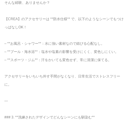
そんな経験、ありませんか？
【CREA】のアクセサリーは **防水仕様** で、以下のようなシーンでもつけ
っぱなしOK！
– **お風呂・シャワー**：水に強い素材なので錆びる心配なし。
– **プール・海水浴**：塩水や塩素の影響を受けにくく、変色しにくい。
– **スポーツ・ジム**：汗をかいても変色せず、常に清潔に保てる。
アクセサリーをいちいち外す手間がなくなり、日常生活でストレスフリー
に。
—
### 3. **洗練されたデザインでどんなシーンにも馴染む**