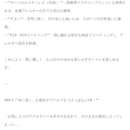
– **サージカルステンレス（316L）**：医療用メスやインプラントにも使用さ
れる、金属アレルギーの方でも安心の素材。
– **チタン**：非常に軽く、汗や水にも強いため、スポーツや日常使いに最
適。
– **K18・K24コーティング**：肌に触れる部分を純金でコーティングし、ア
レルギー反応を軽減。
これにより、肌に優しく、かぶれやかゆみを気にせずオシャレを楽しめま
す。
—
### 2. **水に強く、お風呂やプールでもつけっぱなしOK！**
「お気に入りのアクセサリーを外すのを忘れて、そのままお風呂に入ってし
まった…」