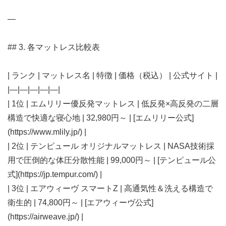
—
## 3. 各マットレス比較表
| ランク | マットレス名 | 特徴 | 価格（税込） | 公式サイト |
|—|—|—|—|—|
| 1位 | エムリリー優反発マットレス | 低反発×高反発の二層
構造で快適な寝心地 | 32,980円～ | [エムリリー公式]
(https://www.mlily.jp/) |
| 2位 | テンピュール オリジナルマットレス | NASA技術採
用で圧倒的な体圧分散性能 | 99,000円～ | [テンピュール公
式](https://jp.tempur.com/) |
| 3位 | エアウィーヴ スマートZ | 高通気性＆洗える構造で
衛生的 | 74,800円～ | [エアウィーヴ公式]
(https://airweave.jp/) |