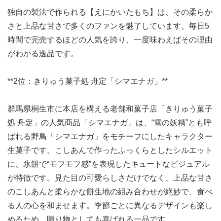
独自の製法で作られる【えにかいたもち】は、その柔らか
さと上品な甘さで多くのファンを魅了しています。毎日5
時間で完売するほどの人気を誇り、一度味わえばその理由
がわかる逸品です。
**2位：きりゅう菓子処 舟定「シマエナガ」**
群馬県桐生市に本店を構える老舗和菓子店「きりゅう菓子
処 舟定」の人気商品「シマエナガ」は、“雪の妖精”とも呼
ばれる野鳥「シマエナガ」をモチーフにしたキャラクター
生菓子です。こしあんで作ったふっくらとしたシルエット
に、氷餅で“モフモフ感”を表現したキュートなビジュアル
が特徴です。見た目の可愛らしさだけでなく、上品な甘さ
のこしあんと柔らかな餅生地の組み合わせが絶妙で、食べ
る人の心を和ませます。季節ごとに異なるデザインも楽し
めるため、贈り物としても喜ばれる一品です。