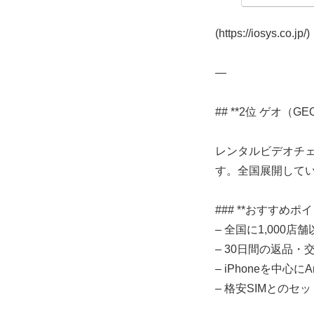
(https://iosys.co.jp/)
—
## **2位 ゲオ（GE
レンタルビデオチ
す。全国展開して
### **おすすめポイ
– 全国に1,000
– 30日間の返品・
– iPhoneを中心
– 格安SIMとのセ