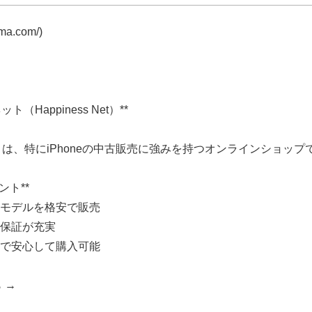
uma.com/)
ット（Happiness Net）**
は、特にiPhoneの中古販売に強みを持つオンラインショップ
ント**
どの旧モデルを格安で販売
る保証が充実
みで安心して購入可能
 →