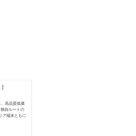
】｜
なら、高品質低価
 独自ルートの
リア端末ともに