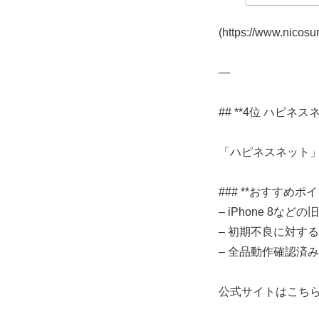
(https://www.nicos
—
## **4位 ハピネスネ
「ハピネスネット」
### **おすすめポイ
– iPhone 8な
– 初期不良に対す
– 全品動作確認済
公式サイトはこちら