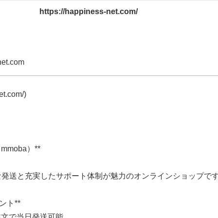
https://happiness-net.com/
net.com
et.com/)
mmoba）**
な発送と充実したサポート体制が魅力のオンラインショップで
ント**
の注文で当日発送可能