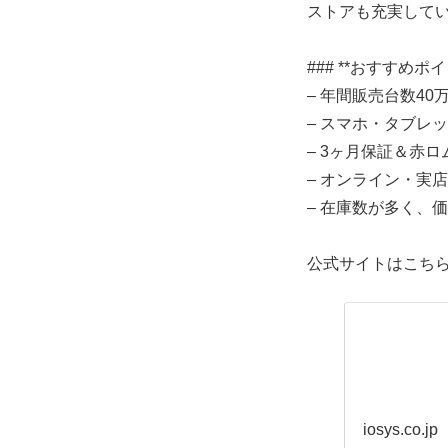
ストアも充実して
### **おすすめポイ
– 年間販売台数40
– スマホ・タブレ
– 3ヶ月保証＆赤
– オンライン・実
– 在庫数が多く、
公式サイトはこちら
iosys.co.jp