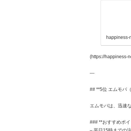
happiness-
(https://happiness-n
—
## **5位 エムモバ（
エムモバは、迅速
### **おすすめポイ
– 平日15時まで