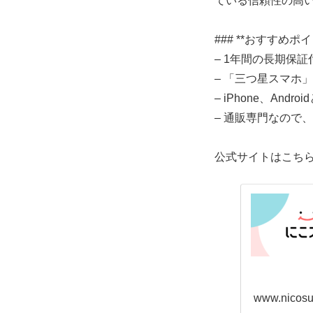
ている信頼性の高
### **おすすめポイ
– 1年間の長期保証
– 「三つ星スマホ
– iPhone、And
– 通販専門なので
公式サイトはこちら
www.nicos