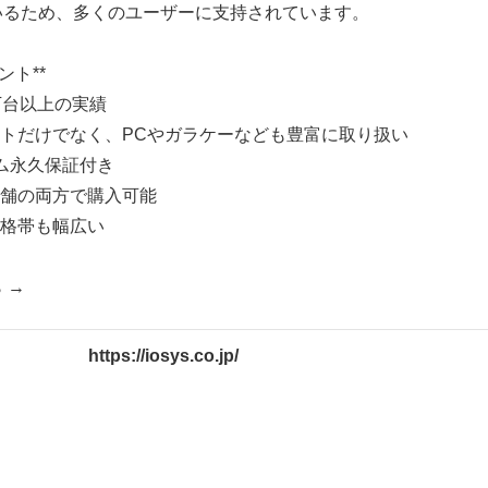
いるため、多くのユーザーに支持されています。
ント**
万台以上の実績
ットだけでなく、PCやガラケーなども豊富に取り扱い
ロム永久保証付き
店舗の両方で購入可能
価格帯も幅広い
 →
https://iosys.co.jp/