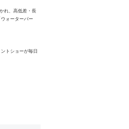
分かれ、高低差・長
「ウォーターパー
メントショーが毎日