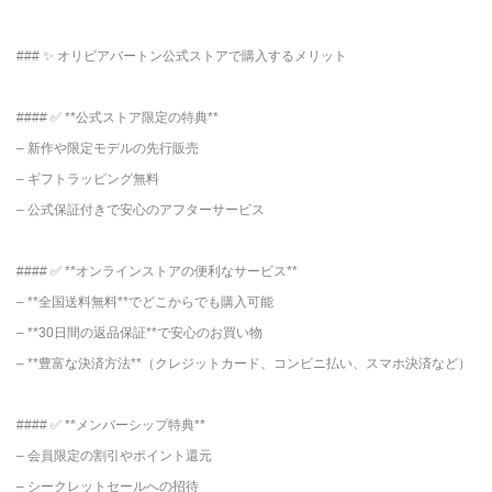
### ✨ オリビアバートン公式ストアで購入するメリット
#### ✅ **公式ストア限定の特典**
– 新作や限定モデルの先行販売
– ギフトラッピング無料
– 公式保証付きで安心のアフターサービス
#### ✅ **オンラインストアの便利なサービス**
– **全国送料無料**でどこからでも購入可能
– **30日間の返品保証**で安心のお買い物
– **豊富な決済方法**（クレジットカード、コンビニ払い、スマホ決済など）
#### ✅ **メンバーシップ特典**
– 会員限定の割引やポイント還元
– シークレットセールへの招待