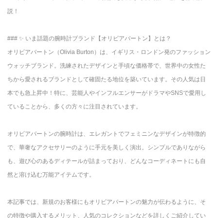
説！
### ✨ いま話題の腕時計ブランド【オリビアバートン】とは？
オリビアバートン（Olivia Burton）は、イギリス・ロンドン発のファッション
ウォッチブランド。洗練されたデザインと手頃な価格帯で、世界中の女性た
ちから愛されるブランドとして確固たる地位を築いています。その人気は日
本でも急上昇中！特に、芸能人やインフルエンサーがドラマやSNSで愛用し
ていることから、多くの方々に注目されています。
オリビアバートンの腕時計は、エレガントでフェミニンなデザインが特徴的
で、華奢なアクセサリーのように手元を美しく演出。シンプルでありながら
も、遊び心のあるディテールが詰まっており、どんなコーディネートにも自
然と溶け込む万能アイテムです。
本記事では、新規のお客様にもオリビアバートンの魅力が伝わるように、そ
の特徴や購入するメリット、人気のコレクションなどを詳しくご紹介してい