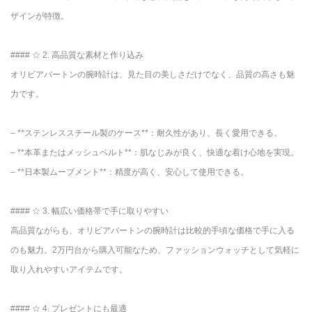
ザインが特徴。
#### ☆ 2. 高品質な素材と作り込み
オリビアバートンの腕時計は、見た目の美しさだけでなく、品質の高さも魅
力です。
– **ステンレススチール製のケース**：耐久性があり、長く愛用できる。
– **本革またはメッシュベルト**：肌なじみが良く、快適な着け心地を実現。
– **日本製ムーブメント**：精度が高く、安心して使用できる。
#### ☆ 3. 幅広い価格帯で手に取りやすい
高品質ながらも、オリビアバートンの腕時計は比較的手頃な価格で手に入る
のも魅力。2万円台から購入可能なため、ファッションウォッチとして気軽に
取り入れやすいアイテムです。
#### ☆ 4. プレゼントにも最適