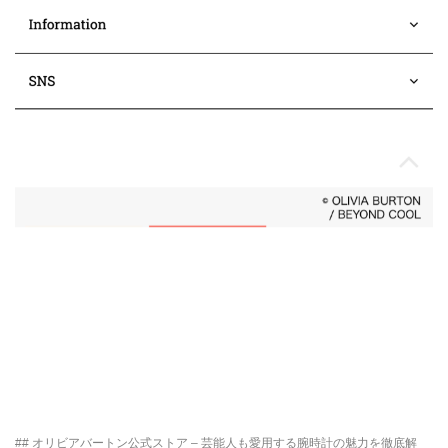
## オリビアバートン公式ストア – 芸能人も愛用する腕時計の魅力を徹底解