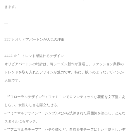
きます。
—
### ✨ オリビアバートンが人気の理由
#### ☆ 1. トレンド感溢れるデザイン
オリビアバートンの時計は、毎シーズン新作が登場し、ファッション業界の
トレンドを取り入れたデザインが魅力です。特に、以下のようなデザインが
人気です。
– **フローラルデザイン**：フェミニンでロマンティックな花柄を文字盤にあ
しらい、女性らしさを際立たせる。
– **ミニマルデザイン**：シンプルながら洗練された雰囲気を演出し、どんな
スタイルにもマッチ。
– **アニマルモチーフ**：ハチや蝶など、自然をモチーフにした可愛らしいデ